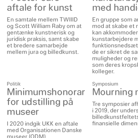
aftale for kunst
med handi
En samtale mellem TWIIID
En gruppe som a
og Scott William Raby om at
mod at skabe et m
gentænke kunstnerisk og
kan akkommode
juridisk praksis, samt skabe
kunstarbejdere 
et bredere samarbejde
funktionsnedsætt
mellem jura og billedkunst.
de er sikret de 
muligheder og r
som deres krops
kolleger.
Politik
Symposium
Minimumshonorar
Mourning
for udstilling på
Tre symposier af
museer
i 2019, der under
billedkunstfeltet
finansielle dimen
I 2020 indgik UKK en aftale
med Organisationen Danske
museer (ODM),