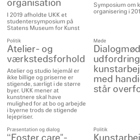
organisation
Symposium om k
organisering i 20
I 2019 afholdte UKK et
studentersymposium på
Statens Museum for Kunst
Politik
Møde
Atelier- og
Dialogmø
værkstedsforhold
udfordring
kunstarbe
Atelier og studio lejemål er
med handi
ikke billige og priserne er
stigende, særligt i de større
står overf
byer. UKK mener at
kunstnere skal have
mulighed for at bo og arbejde
i byerne trods de stigende
lejepriser.
Præsentation og dialog
Politik
“Foster care"-
Kunstarbe