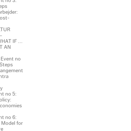
t no 3:
eps
rbejder:
ost-
LTUR
–
 WHAT IF …
T AN
 Event no
 Steps
rrangement
ntra
ty
t no 5:
licy:
 Economies
t no 6:
 Model for
re