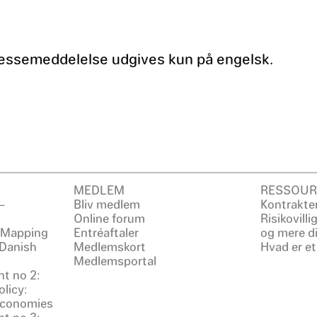
essemeddelelse udgives kun på engelsk.
MEDLEM
RESSOUR
–
Bliv medlem
Kontrakter
Online forum
Risikovill
: Mapping
Entréaftaler
og mere d
 Danish
Medlemskort
Hvad er et
Medlemsportal
t no 2:
licy:
 Economies