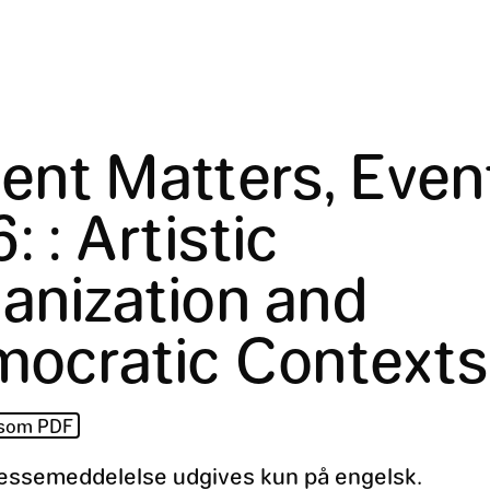
ent Matters, Even
6:
:
Artistic
anization and
ocratic Contexts
 som PDF
essemeddelelse udgives kun på engelsk.