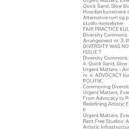
Urgent Matters, Even
Quick Sand, Slow St
Hvordan kunstnere a
Alternative rum og p
studio-kontekster
FAIR PRACTICE KU
Diversity Commons 
Arrangement nr. 3:
DIVERSITY WAS NO
ISSUE ?
Diversity Commons,
4: Quick Sand, Slow
Urgent Matters - A
nr. 4: ADVOCACY ko
POLITIK.
Commoning Diversi
Urgent Matters, Even
From Advocacy to Po
Redefining Artistic
II
Urgent Matters, Even
Rent Free Studios: A
Artistic Infrastructu